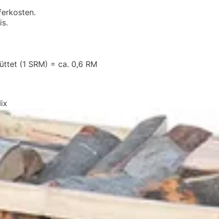
ferkosten.
is.
üttet (1 SRM) = ca. 0,6 RM
ix